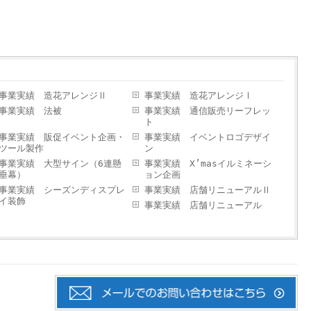
事業実績 造花アレンジⅡ
事業実績 造花アレンジⅠ
事業実績 法被
事業実績 通信販売リーフレッ
ト
事業実績 販促イベント企画・
事業実績 イベントロゴデザイ
ツール製作
ン
事業実績 大型サイン（6連懸
事業実績 X’masイルミネーシ
垂幕）
ョン企画
事業実績 シーズンディスプレ
事業実績 店舗リニューアルⅡ
イ装飾
事業実績 店舗リニューアル