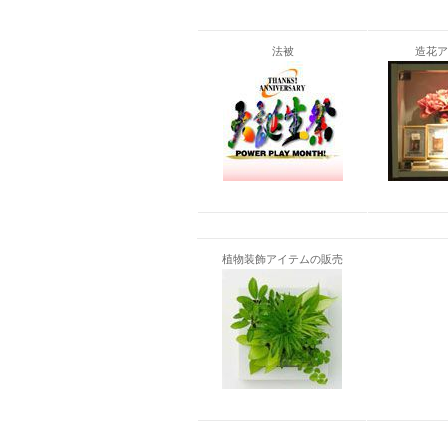
法被
造花ア
植物装飾アイテムの販売