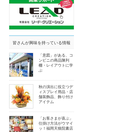
皆さんが興味を持っている情報
「意図」がある、コ
ンビニの商品陳列
棚・レイアウトに学
ぶ
秋の演出に役立つデ
ィスプレイ用品・店
舗装飾品、飾り付け
アイテム
「お客さまが喜ぶ」
仕掛け方法がウマイ
ッ！福岡天狼院書店