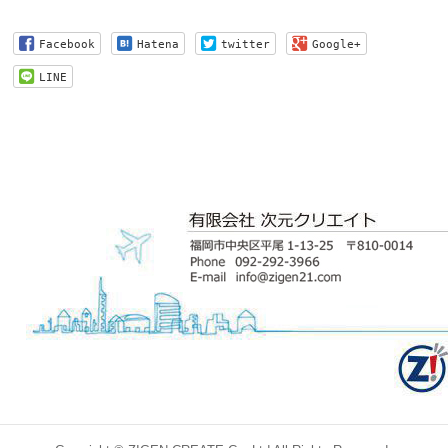
Facebook
Hatena
twitter
Google+
LINE