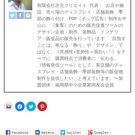
有限会社次元クリエイト 代表： お店や施
設、売り場のディスプレイ・店舗装飾、季
節の飾り付け、POP（ポップ広告）制作を中
心に、《集客》のための販売促進ツールの
デザイン企画・制作、装飾品・インテリ
ア・販促品の販売を行っています。 目指す
ことは、単なる「飾り」や「デザイン」で
はなく、《共感性+意外性＝面白い！》をテ
ーマに、購買時点で消費者に「伝わる」
《情報発信ツール》として、実店舗のディ
スプレイ・店舗装飾・季節装飾等の販促物
制作を提供したい、と考えています。〜加
盟団体：福岡県中小企業家同友会会員
ク
Facebook
ク
ク
リ
で
リ
リ
ッ
共
ッ
ッ
ク
有
ク
ク
し
す
し
し
て
る
て
て
友
に
Twitter
Pinterest
達
は
で
で
Facebook
Hatena
twitter
Google+
へ
ク
共
共