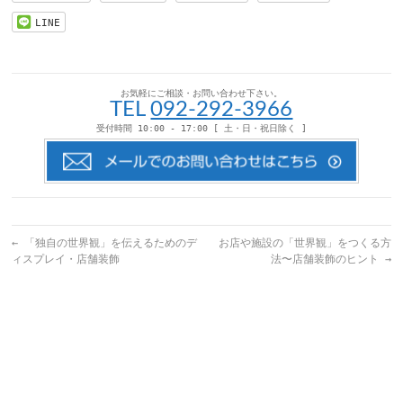
メ
リ
有
有
ー
ッ
(新
(新
LINE
ル
ク
し
し
で
し
い
い
送
て
ウ
ウ
信
く
ィ
ィ
(新
だ
ン
ン
し
さ
ド
ド
い
い
ウ
ウ
お気軽にご相談・お問い合わせ下さい。
ウ
(新
で
で
TEL
092-292-3966
ィ
し
開
開
ン
い
き
き
受付時間 10:00 - 17:00 [ 土・日・祝日除く ]
ド
ウ
ま
ま
ウ
ィ
す)
す)
で
ン
開
ド
き
ウ
ま
で
す)
開
き
ま
す)
←
「独自の世界観」を伝えるためのデ
お店や施設の「世界観」をつくる方
ィスプレイ・店舗装飾
法〜店舗装飾のヒント
→