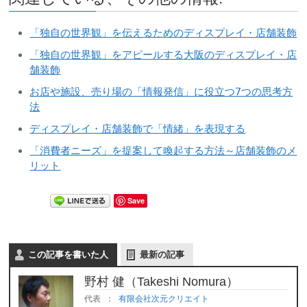
「独自の世界観」を伝えるためのディスプレイ・店舗装飾
「独自の世界観」をアピールする大阪のディスプレイ・店
舗装飾
お店や施設、売り場の「情報発信」に役立つ7つの思考方
法
ディスプレイ・店舗装飾で「情緒」を表現する
「消費者ニーズ」を提案して喚起する方法～店舗装飾のメ
リット
Save
この記事を書いた人
最新の記事
野村 健（Takeshi Nomura）
代表
：
有限会社次元クリエイト