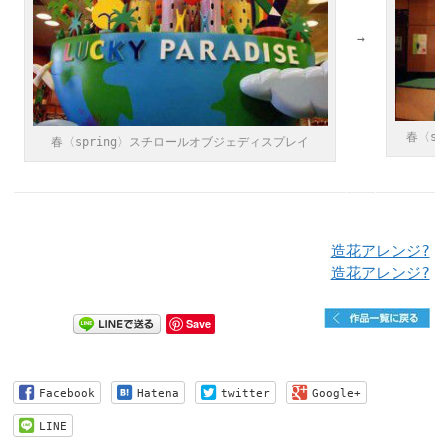
→
春〈s
春〈spring〉スチロールオブジェディスプレイ
造花アレンジ?
造花アレンジ?
Save
Facebook
Hatena
twitter
Google+
LINE