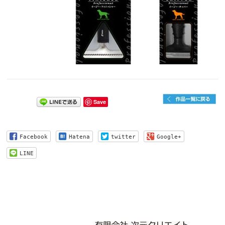
Save
Facebook
Hatena
twitter
Google+
LINE