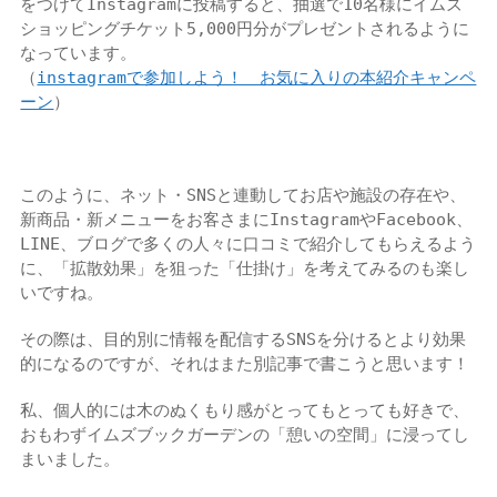
をつけてInstagramに投稿すると、抽選で10名様にイムズ
ショッピングチケット5,000円分がプレゼントされるように
なっています。
（
instagramで参加しよう！ お気に入りの本紹介キャンペ
ーン
）
このように、ネット・SNSと連動してお店や施設の存在や、
新商品・新メニューをお客さまにInstagramやFacebook、
LINE、ブログで多くの人々に口コミで紹介してもらえるよう
に、「拡散効果」を狙った「仕掛け」を考えてみるのも楽し
いですね。
その際は、目的別に情報を配信するSNSを分けるとより効果
的になるのですが、それはまた別記事で書こうと思います！
私、個人的には木のぬくもり感がとってもとっても好きで、
おもわずイムズブックガーデンの「憩いの空間」に浸ってし
まいました。