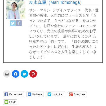
友永真麗（Mari Tomonaga）
サン・マリン デザインオフィス 代表：世
界観や感性、人間力にフォーカスして「も
っとつたえて、もっとつながる」をコンセ
プトに、お店や会社のファン・コミュニテ
ィづくり、売上の改善や集客のためのお手
伝いをしています。 趣味は釣りとカメラ。
得意料理は「鍋」です。 「自分の想いに合
ったお客さま」に好かれ、生涯の友人とつ
ながってビジネスと人生を楽しくしていき
ましょう！
ク
Facebook
ク
ク
リ
で
リ
リ
ッ
共
ッ
ッ
ク
有
ク
ク
し
す
し
し
て
る
て
て
友
に
Twitter
Pinterest
達
は
で
で
Facebook
Hatena
twitter
Google+
へ
ク
共
共
メ
リ
有
有
ー
ッ
(新
(新
LINE
ル
ク
し
し