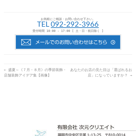
で
し
い
い
送
て
ウ
ウ
信
く
ィ
ィ
(新
だ
ン
ン
し
さ
ド
ド
い
い
ウ
ウ
お気軽にご相談・お問い合わせ下さい。
ウ
(新
で
で
TEL
092-292-3966
ィ
し
開
開
ン
い
き
き
受付時間 10:00 - 17:00 [ 土・日・祝日除く ]
ド
ウ
ま
ま
ウ
ィ
す)
す)
で
ン
開
ド
き
ウ
ま
で
す)
開
き
ま
す)
←
盛夏～《７月・８月》の季節装飾・
あなたのお店の見た目は「選ばれるお
店舗装飾アイデア集【画像】
店」になっていますか？
→