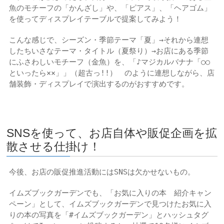
魚のモチーフの「かんざし」や、「ピアス」、「ヘアゴム」
を使ってディスプレイテーブルで提案してみよう！
こんな感じで、シーズン・季節テーマ「夏」→それから連想
したちいさなテーマ・タイトル（夏祭り）→お店にある季節
にふさわしいモチーフ（金魚）を、「♪マジカルバナナ「○○
といったら××」」（超古っ!!） のように連想しながら、店
舗装飾・ディスプレイで演出するのがおすすめです。
SNSを使って、お店自体や販促企画を拡
散させる仕掛け！
今後、お店の販促推進活動にはSNSは欠かせないもの。
イムズブックガーデンでも、「お気に入りの本 紹介キャン
ペーン」として、イムズブックガーデンで見つけたお気に入
りの本の写真を「#イムズブックガーデン」とハッシュタグ