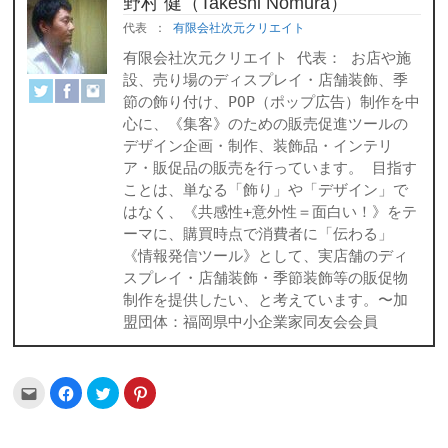
野村 健（Takeshi Nomura）
代表
：
有限会社次元クリエイト
有限会社次元クリエイト 代表： お店や施
設、売り場のディスプレイ・店舗装飾、季
節の飾り付け、POP（ポップ広告）制作を中
心に、《集客》のための販売促進ツールの
デザイン企画・制作、装飾品・インテリ
ア・販促品の販売を行っています。 目指す
ことは、単なる「飾り」や「デザイン」で
はなく、《共感性+意外性＝面白い！》をテ
ーマに、購買時点で消費者に「伝わる」
《情報発信ツール》として、実店舗のディ
スプレイ・店舗装飾・季節装飾等の販促物
制作を提供したい、と考えています。〜加
盟団体：福岡県中小企業家同友会会員
ク
Facebook
ク
ク
リ
で
リ
リ
ッ
共
ッ
ッ
ク
有
ク
ク
し
す
し
し