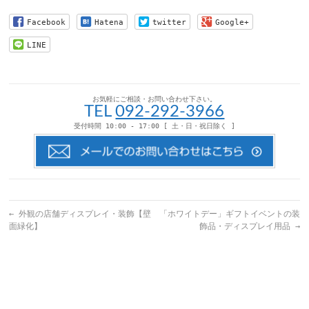
て
る
て
て
友
に
Twitter
Pinterest
達
は
で
で
Facebook
Hatena
twitter
Google+
へ
ク
共
共
メ
リ
有
有
ー
ッ
(新
(新
LINE
ル
ク
し
し
で
し
い
い
送
て
ウ
ウ
信
く
ィ
ィ
(新
だ
ン
ン
し
さ
ド
ド
い
い
ウ
ウ
お気軽にご相談・お問い合わせ下さい。
ウ
(新
で
で
TEL
092-292-3966
ィ
し
開
開
ン
い
き
き
受付時間 10:00 - 17:00 [ 土・日・祝日除く ]
ド
ウ
ま
ま
ウ
ィ
す)
す)
で
ン
開
ド
き
ウ
ま
で
す)
開
き
ま
す)
←
外観の店舗ディスプレイ・装飾【壁
「ホワイトデー」ギフトイベントの装
面緑化】
飾品・ディスプレイ用品
→