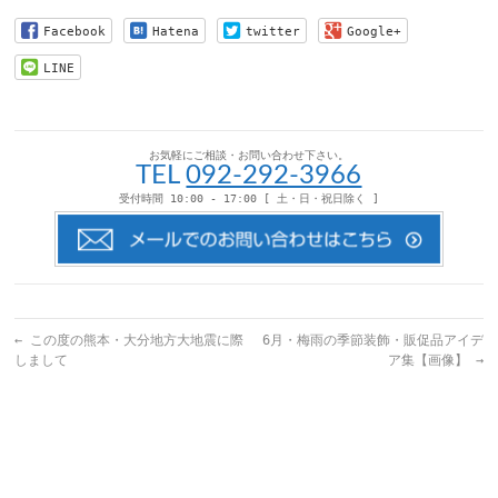
友
に
Twitter
Pinterest
達
は
で
で
Facebook
Hatena
twitter
Google+
へ
ク
共
共
メ
リ
有
有
ー
ッ
(新
(新
LINE
ル
ク
し
し
で
し
い
い
送
て
ウ
ウ
信
く
ィ
ィ
(新
だ
ン
ン
し
さ
ド
ド
い
い
ウ
ウ
お気軽にご相談・お問い合わせ下さい。
ウ
(新
で
で
TEL
092-292-3966
ィ
し
開
開
ン
い
き
き
受付時間 10:00 - 17:00 [ 土・日・祝日除く ]
ド
ウ
ま
ま
ウ
ィ
す)
す)
で
ン
開
ド
き
ウ
ま
で
す)
開
き
ま
す)
←
この度の熊本・大分地方大地震に際
6月・梅雨の季節装飾・販促品アイデ
しまして
ア集【画像】
→