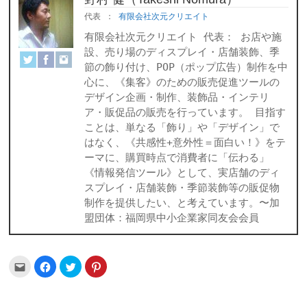
代表
：
有限会社次元クリエイト
有限会社次元クリエイト 代表： お店や施
設、売り場のディスプレイ・店舗装飾、季
節の飾り付け、POP（ポップ広告）制作を中
心に、《集客》のための販売促進ツールの
デザイン企画・制作、装飾品・インテリ
ア・販促品の販売を行っています。 目指す
ことは、単なる「飾り」や「デザイン」で
はなく、《共感性+意外性＝面白い！》をテ
ーマに、購買時点で消費者に「伝わる」
《情報発信ツール》として、実店舗のディ
スプレイ・店舗装飾・季節装飾等の販促物
制作を提供したい、と考えています。〜加
盟団体：福岡県中小企業家同友会会員
ク
Facebook
ク
ク
リ
で
リ
リ
ッ
共
ッ
ッ
ク
有
ク
ク
し
す
し
し
て
る
て
て