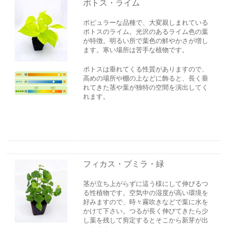
ポトス・ライム
ポピュラーな品種で、大変親しまれている
ポトスのライム。光沢のあるライム色の葉
が特徴。明るい所で葉色の鮮やかさが増し
ます。寒い場所は苦手な植物です。
ポトスは垂れてくる性質がありますので、
高めの場所や棚の上などに飾ると、長く垂
れてきた茎や葉が独特の空間を演出してく
れます。
フィカス・プミラ・緑
茎が立ち上がらずに這う様にして伸びるつ
る性植物です。空気中の湿度が高い環境を
好みますので、時々霧吹きなどで葉に水を
かけて下さい。つるが長く伸びてきたら少
し葉を残して剪定するとそこから新芽が出