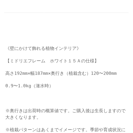
《壁にかけて飾れる植物インテリア》
【ミドリエフレーム ホワイト１５Ａの仕様】
高さ192mm×幅187mm×奥行き（植栽含む）120〜200mm
0.9〜1.0kg（潅水時）
※奥行きは出荷時の概算値です。ご購入後は生長しますので
大きくなります。
※植栽パターンはあくまでイメージです。季節や育成状況に