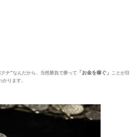
「お金を稼ぐ」
バクチ”なんだから、当然勝負で勝って
ことが目
わかります。