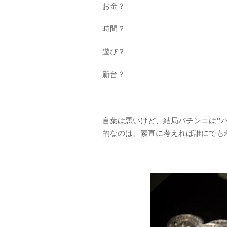
お金？
時間？
遊び？
新台？
言葉は悪いけど、結局パチンコは“
的なのは、素直に考えれば誰にでも