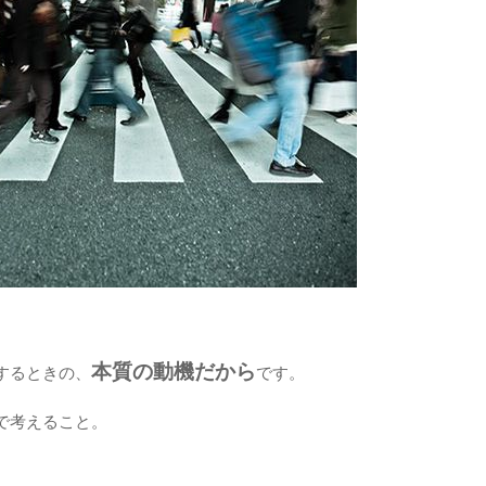
本質の動機だから
するときの、
です。
で考えること。