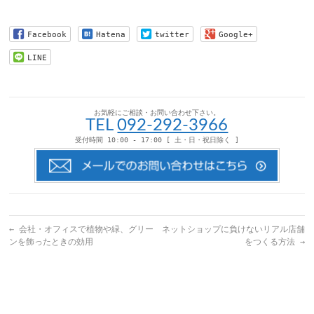
し
す
し
し
て
る
て
て
友
に
Twitter
Pinterest
達
は
で
で
Facebook
Hatena
twitter
Google+
へ
ク
共
共
メ
リ
有
有
ー
ッ
(新
(新
LINE
ル
ク
し
し
で
し
い
い
送
て
ウ
ウ
信
く
ィ
ィ
(新
だ
ン
ン
し
さ
ド
ド
い
い
ウ
ウ
お気軽にご相談・お問い合わせ下さい。
ウ
(新
で
で
TEL
092-292-3966
ィ
し
開
開
ン
い
き
き
受付時間 10:00 - 17:00 [ 土・日・祝日除く ]
ド
ウ
ま
ま
ウ
ィ
す)
す)
で
ン
開
ド
き
ウ
ま
で
す)
開
き
ま
す)
←
会社・オフィスで植物や緑、グリー
ネットショップに負けないリアル店舗
ンを飾ったときの効用
をつくる方法
→