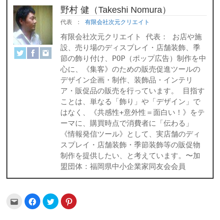
野村 健（Takeshi Nomura）
代表
：
有限会社次元クリエイト
有限会社次元クリエイト 代表： お店や施
設、売り場のディスプレイ・店舗装飾、季
節の飾り付け、POP（ポップ広告）制作を中
心に、《集客》のための販売促進ツールの
デザイン企画・制作、装飾品・インテリ
ア・販促品の販売を行っています。 目指す
ことは、単なる「飾り」や「デザイン」で
はなく、《共感性+意外性＝面白い！》をテ
ーマに、購買時点で消費者に「伝わる」
《情報発信ツール》として、実店舗のディ
スプレイ・店舗装飾・季節装飾等の販促物
制作を提供したい、と考えています。〜加
盟団体：福岡県中小企業家同友会会員
ク
Facebook
ク
ク
リ
で
リ
リ
ッ
共
ッ
ッ
ク
有
ク
ク