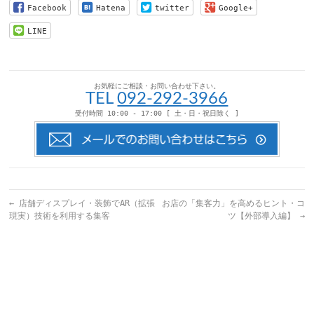
達
は
で
で
Facebook
Hatena
twitter
Google+
へ
ク
共
共
メ
リ
有
有
ー
ッ
(新
(新
LINE
ル
ク
し
し
で
し
い
い
送
て
ウ
ウ
信
く
ィ
ィ
(新
だ
ン
ン
し
さ
ド
ド
い
い
ウ
ウ
お気軽にご相談・お問い合わせ下さい。
ウ
(新
で
で
TEL
092-292-3966
ィ
し
開
開
ン
い
き
き
受付時間 10:00 - 17:00 [ 土・日・祝日除く ]
ド
ウ
ま
ま
ウ
ィ
す)
す)
で
ン
開
ド
き
ウ
ま
で
す)
開
き
ま
す)
←
店舗ディスプレイ・装飾でAR（拡張
お店の「集客力」を高めるヒント・コ
現実）技術を利用する集客
ツ【外部導入編】
→