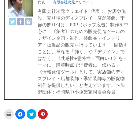
代表
：
有限会社次元クリエイト
有限会社次元クリエイト 代表： お店や施
設、売り場のディスプレイ・店舗装飾、季
節の飾り付け、POP（ポップ広告）制作を中
心に、《集客》のための販売促進ツールの
デザイン企画・制作、装飾品・インテリ
ア・販促品の販売を行っています。 目指す
ことは、単なる「飾り」や「デザイン」で
はなく、《共感性+意外性＝面白い！》をテ
ーマに、購買時点で消費者に「伝わる」
《情報発信ツール》として、実店舗のディ
スプレイ・店舗装飾・季節装飾等の販促物
制作を提供したい、と考えています。〜加
盟団体：福岡県中小企業家同友会会員
ク
Facebook
ク
ク
リ
で
リ
リ
ッ
共
ッ
ッ
ク
有
ク
ク
し
す
し
し
て
る
て
て
友
に
Twitter
Pinterest