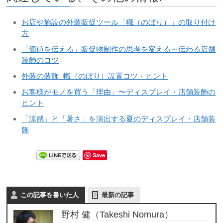
お店や施設の外装販促ツール「幟（のぼり）」の取り付け
方
「価値を伝える」販促物制作の思考を変える～伝わる店舗
装飾のコツ
外装の装飾 幟（のぼり）設置コツ・ヒント
お客様がモノを買う「理由」〜ディスプレイ・店舗装飾の
ヒント
「涼感」と「暑さ」を演出する夏のディスプレイ・店舗装
飾
Save
この記事を書いた人
最新の記事
野村 健（Takeshi Nomura）