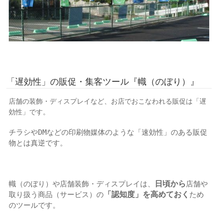
「遅効性」の販促・集客ツール『幟（のぼり）』
店舗の装飾・ディスプレイなど、お店でおこなわれる販促
は
「遅
効性」
です。
チラシやDMなどの印刷物媒体のような「速効性」のある販促
物とは真逆です。
日頃から
幟（のぼり）や店舗装飾・ディスプレイは、
店舗や
「認知度」を高めておく
取り扱う商品（サービス）の
ため
のツールです。